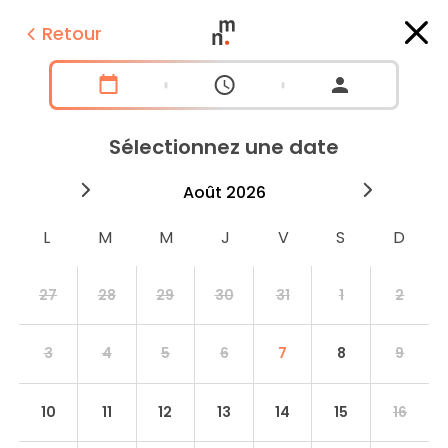
Retour
Sélectionnez une date
2026
août
2026
septe
27
28
29
30
31
1
2
3
4
5
6
7
8
9
10
11
12
13
14
15
16